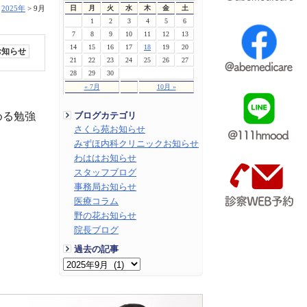
日
月
火
水
木
金
土
>
2025年
>
9月
1
2
3
4
5
6
7
8
9
10
11
12
13
14
15
16
17
18
19
20
お知らせ
21
22
23
24
25
26
27
28
29
30
« 7月
10月 »
める勉強
ブログカテゴリ
さくら苑お知らせ
みずほ内科クリニックお知らせ
わははお知らせ
スタッフブログ
事務局お知らせ
医療コラム
野の花お知らせ
院長ブログ
過去の記事