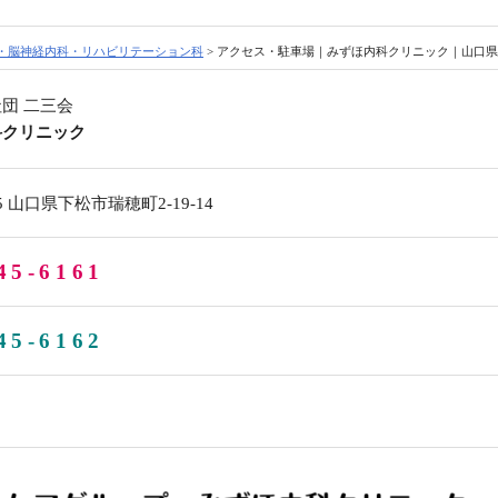
・脳神経内科・リハビリテーション科
>
アクセス・駐車場｜みずほ内科クリニック｜山口県
団 二三会
科クリニック
75 山口県下松市瑞穂町2-19-14
45-6161
45-6162
り