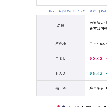
Home
>
みずほ内科クリニック（下松市）｜内科
医療法人社
名称
みずほ内
所在地
〒744-00
0833-
ＴＥＬ
0833-
ＦＡＸ
備 考
駐車場有