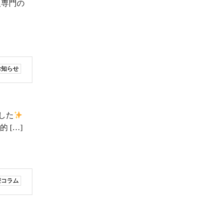
人専門の
]
お知らせ
した
 […]
療コラム