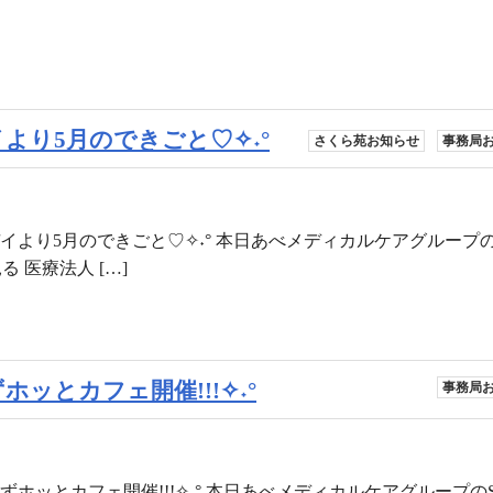
イより5月のできごと♡✧˖°
さくら苑お知らせ
事務局
／さくら苑デイより5月のできごと♡✧˖° 本日あべメディカルケアグループ
見る 医療法人 […]
7みずホッとカフェ開催!!!✧˖°
事務局
26.5.17みずホッとカフェ開催!!!✧˖° 本日あべメディカルケアグループ