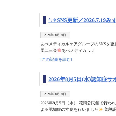
°˖✧SNS更新／2026.7.1
2026年08月06日
あべメディカルケアグループのSNSを更
団二三会
あべメディカ […]
[この記事を読む]
2026年8月5日(水)認
2026年08月06日
2026年8月5日（水） 花岡公民館で行
よる認知症の寸劇を行いました
普段認