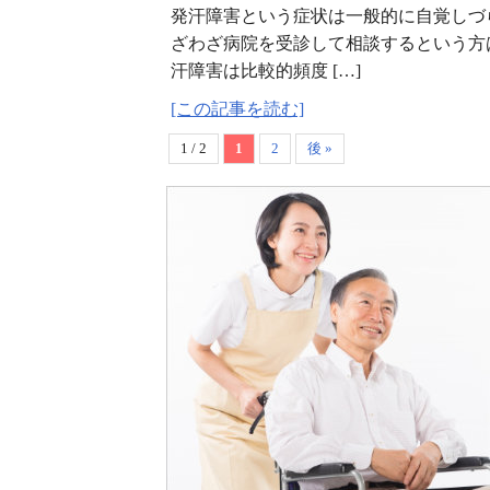
発汗障害という症状は一般的に自覚しづ
ざわざ病院を受診して相談するという方
汗障害は比較的頻度 […]
[この記事を読む]
1 / 2
1
2
後 »