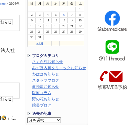
日
月
火
水
木
金
土
ome
>
2026年
1
2
3
4
5
6
7
8
9
10
11
12
13
14
15
お知らせ
16
17
18
19
20
21
22
23
24
25
26
27
28
29
30
31
« 7月
法人社
ブログカテゴリ
さくら苑お知らせ
みずほ内科クリニックお知らせ
わははお知らせ
スタッフブログ
事務局お知らせ
医療コラム
野の花お知らせ
お知らせ
院長ブログ
過去の記事
団
」に