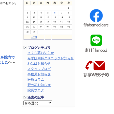
日
月
火
水
木
金
土
時休診のお知らせ
1
2
3
4
5
6
7
8
9
10
11
12
13
14
15
16
17
18
19
20
21
22
23
24
25
26
27
28
29
30
31
« 7月
ブログカテゴリ
さくら苑お知らせ
査を院内で
みずほ内科クリニックお知らせ
ました
へ »
わははお知らせ
スタッフブログ
事務局お知らせ
医療コラム
野の花お知らせ
院長ブログ
過去の記事