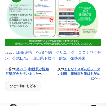
Tags：
LINE連携
WEB予約
クリニック
コロナワクチ
ン
公式LINE
山口県下松市
病院
発熱外来
« 前の
9月29日(木)院長が認知
次の
まもなくスギ花粉シーズ
症講演会を行いました
へ
ン到来！花粉症対策はお早め
に
へ »