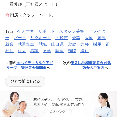
看護師（正社員／パート）
厨房スタッフ（パート）
Tags：
ケアマネ
サポート
スタッフ募集
ドライバ
ー
パート
リクルート
下松市
介護
医療
厨房
就業
就業相談
就職
山口県
常勤
急募
採用
正
社員
求人
看護
見学
調理
転職
送迎
« 前の
あべメディカルケアグ
次の
第２回地域事業者合同勉
ループ 管理者会議開催
へ
強会のご案内
へ »