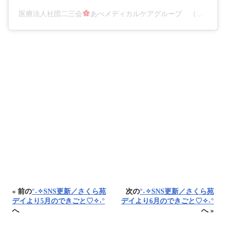
医療法人社団二三会
あべメディカルケアグループ （山口県下松市瑞穂町）(@abemedicare)がシェアした投稿
« 前の
°˖✧SNS更新／さくら苑
次の
°˖✧SNS更新／さくら苑
デイより5月のできごと♡✧˖°
デイより6月のできごと♡✧˖°
へ
へ »