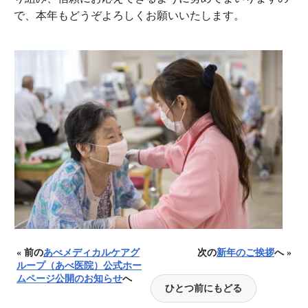
で、本年もどうぞよろしくお願いいたします。
« 前の
あべメディカルケアグ
次の
新年のご挨拶
へ »
ループ（あべ医院）公式ホー
ムページ公開のお知らせ
へ