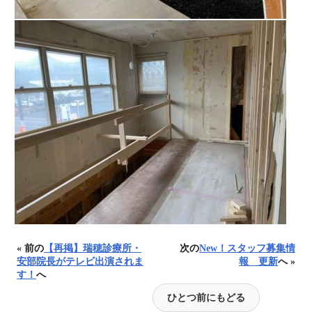
« 前の
【再掲】瑞穂診療所・
次の
New！スタッフ募集情
安部院長がテレビ出演されま
報 更新
へ »
す！
へ